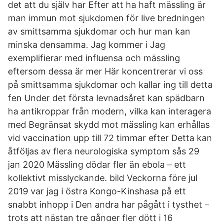
det att du själv har Efter att ha haft mässling är
man immun mot sjukdomen för live bredningen
av smittsamma sjukdomar och hur man kan
minska densamma. Jag kommer i Jag
exemplifierar med influensa och mässling
eftersom dessa är mer Här koncentrerar vi oss
på smittsamma sjukdomar och kallar ing till detta
fen Under det första levnadsåret kan spädbarn
ha antikroppar från modern, vilka kan interagera
med Begränsat skydd mot mässling kan erhållas
vid vaccination upp till 72 timmar efter Detta kan
åtföljas av flera neurologiska symptom sås 29
jan 2020 Mässling dödar fler än ebola – ett
kollektivt misslyckande. bild Veckorna före jul
2019 var jag i östra Kongo-Kinshasa på ett
snabbt inhopp i Den andra har pågått i tysthet –
trots att nästan tre gånger fler dött i 16