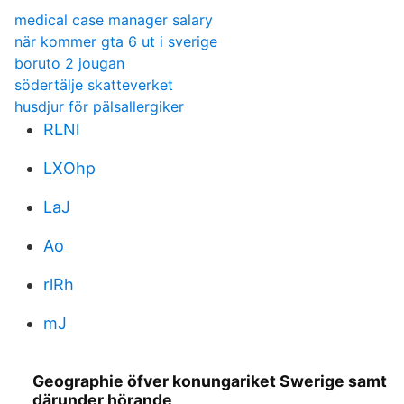
medical case manager salary
när kommer gta 6 ut i sverige
boruto 2 jougan
södertälje skatteverket
husdjur för pälsallergiker
RLNl
LXOhp
LaJ
Ao
rlRh
mJ
Geographie öfver konungariket Swerige samt
därunder hörande