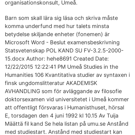
organisationskonsult, Umeå.
Barn som skall lära sig läsa och skriva måste
komma underfund med hur talets minsta
betydelse skiljande enheter (fonemen) är
Microsoft Word - Beslut examensbeskrivning
Statsvetenskap POL KAND SU FV-3.2.5-2000-
15.docx Author: hehe8691 Created Date:
12/22/2015 12:22:41 PM Umeå Studies in the
Humanities 106 Kvantitativa studier av syntaxen i
finsk ungdomslitteratur AKADEMISK
AVHANDLING som för avläggande av filosofie
doktorsexamen vid universitetet i Umeå kommer
att offentligt försvaras i Humanisthuset, hörsal
E, torsdagen den 4 juni 1992 kl 10.15 Av Tuija
Määttä fil kand Se hela listan på umu.se Anstånd
med studiestart. Anstånd med studiestart kan