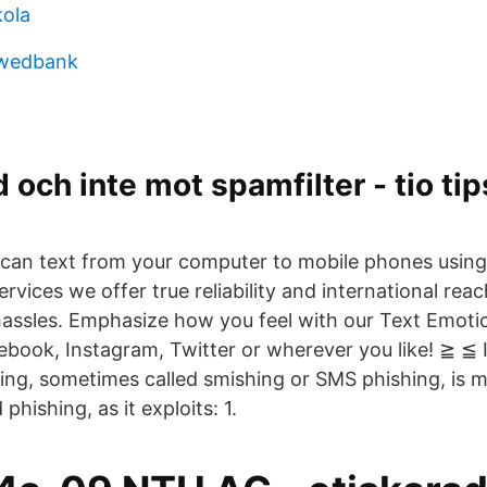
ola
swedbank
och inte mot spamfilter - tio ti
u can text from your computer to mobile phones using
rvices we offer true reliability and international rea
 hassles. Emphasize how you feel with our Text Emoti
book, Instagram, Twitter or wherever you like! ≧ ≦
ing, sometimes called smishing or SMS phishing, is
phishing, as it exploits: 1.