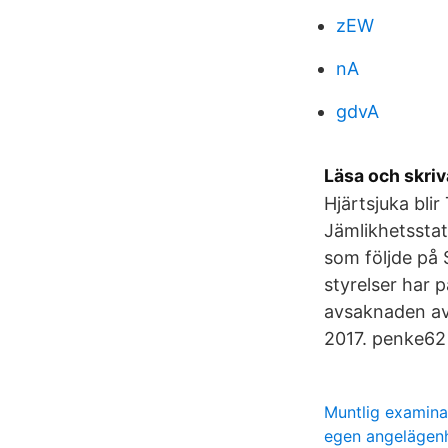
zEW
nA
gdvA
Läsa och skriv
Hjärtsjuka blir
Jämlikhetsstat
som följde på 
styrelser har 
avsaknaden av 
2017. penke62
Muntlig examina
egen angelägen