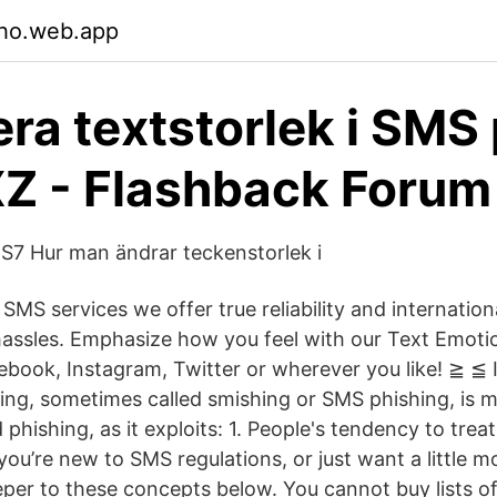
ho.web.app
era textstorlek i SMS
Z - Flashback Forum
S7 Hur man ändrar teckenstorlek i
 SMS services we offer true reliability and internatio
 hassles. Emphasize how you feel with our Text Emoti
book, Instagram, Twitter or wherever you like! ≧ ≦
ing, sometimes called smishing or SMS phishing, is
phishing, as it exploits: 1. People's tendency to tre
you’re new to SMS regulations, or just want a little mor
 deeper to these concepts below. You cannot buy lists