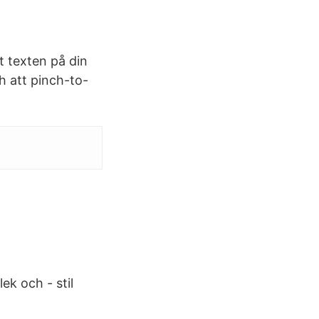
tt texten på din
ch att pinch-to-
ek och - stil