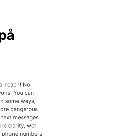
 på
nal reach! No
cons. You can
 In some ways,
 more dangerous
at text messages
e clarity, we’ll
 of phone numbers