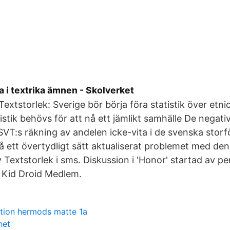
a i textrika ämnen - Skolverket
 Textstorlek: Sverige bör börja föra statistik över etn
istik behövs för att nå ett jämlikt samhälle De negati
SVT:s räkning av andelen icke-vita i de svenska stor
på ett övertydligt sätt aktualiserat problemet med de
Textstorlek i sms. Diskussion i 'Honor' startad av p
 Kid Droid Medlem.
tion hermods matte 1a
het