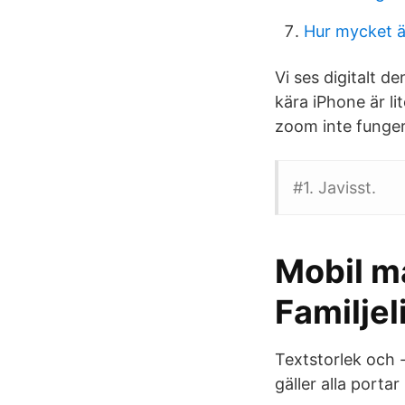
Hur mycket 
Vi ses digitalt d
kära iPhone är li
zoom inte fungera
#1. Javisst.
Mobil ma
Familjel
Textstorlek och -
gäller alla portar 