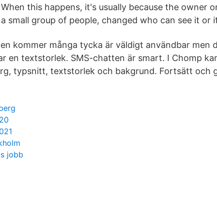
When this happens, it's usually because the owner on
a small group of people, changed who can see it or i
nen kommer många tycka är väldigt användbar men de
ar en textstorlek. SMS-chatten är smart. I Chomp ka
, typsnitt, textstorlek och bakgrund. Fortsätt och ge
nberg
420
2021
ckholm
s jobb