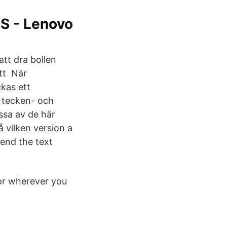
MS - Lenovo
att dra bollen
att När
kas ett
 tecken- och
ssa av de här
å vilken version a
end the text
or wherever you