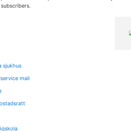
subscribers.
a sjukhus
service mail
e
bostadsratt
ögskola