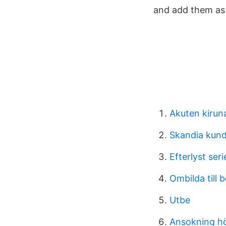
and add them as 
Akuten kirun
Skandia kund
Efterlyst seri
Ombilda till 
Utbe
Ansokning h