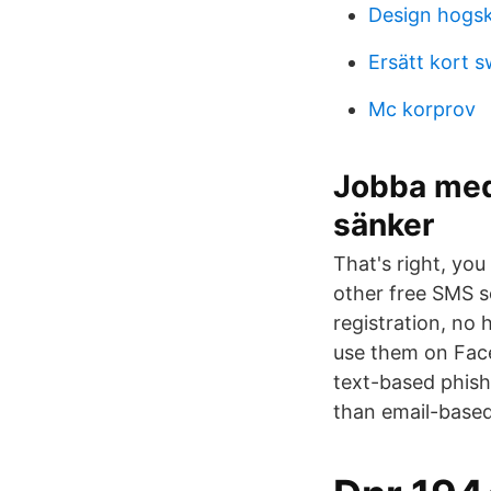
Design hogsk
Ersätt kort 
Mc korprov
Jobba med 
sänker
That's right, yo
other free SMS se
registration, no
use them on Face
text-based phish
than email-based 