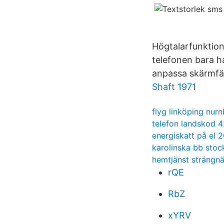
Högtalarfunktio
telefonen bara h
anpassa skärmfärg
Shaft 1971
flyg linköping nur
telefon landskod 
energiskatt på el 
karolinska bb sto
hemtjänst strängnä
rQE
RbZ
xYRV