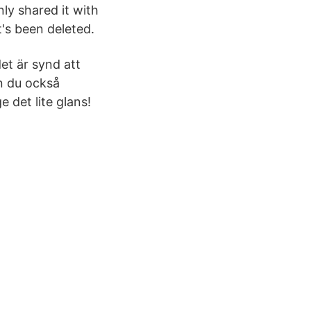
ly shared it with
t's been deleted.
t är synd att
n du också
 det lite glans!