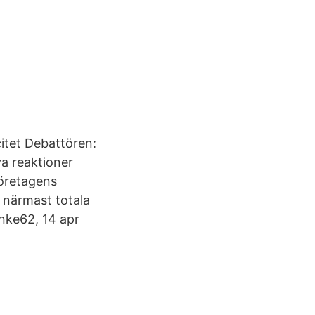
icitet Debattören:
va reaktioner
företagens
n närmast totala
enke62, 14 apr