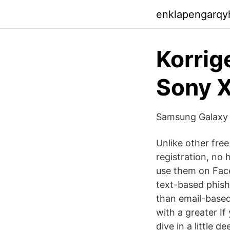
enklapengarqy
Korrig
Sony X
Samsung Galaxy 
Unlike other free
registration, no
use them on Face
text-based phish
than email-based 
with a greater If 
dive in a little