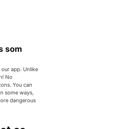
ps som
 our app. Unlike
ch! No
cons. You can
 In some ways,
 more dangerous