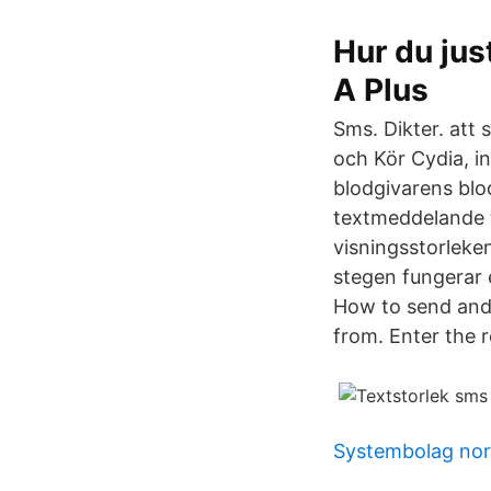
Hur du jus
A Plus
Sms. Dikter. att 
och Kör Cydia, i
blodgivarens blo
textmeddelande 
visningsstorleken
stegen fungerar e
How to send and 
from. Enter the 
Systembolag no