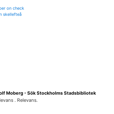
ber on check
 skellefteå
Rolf Moberg - Sök Stockholms Stadsbibliotek
levans . Relevans.