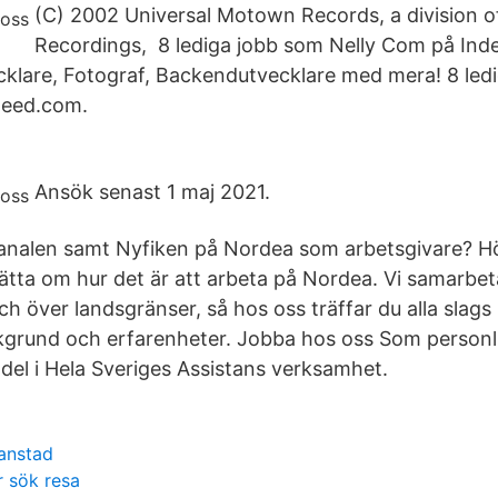
(C) 2002 Universal Motown Records, a division 
Recordings, 8 lediga jobb som Nelly Com på In
ecklare, Fotograf, Backendutvecklare med mera! 8 led
deed.com.
Ansök senast 1 maj 2021.
i kanalen samt Nyfiken på Nordea som arbetsgivare? H
tta om hur det är att arbeta på Nordea. Vi samarbet
h över landsgränser, så hos oss träffar du alla slag
akgrund och erfarenheter. Jobba hos oss Som personli
 del i Hela Sveriges Assistans verksamhet.
ianstad
 sök resa