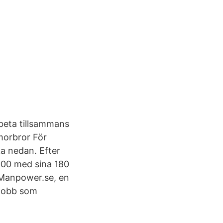
arbeta tillsammans
morbror För
ka nedan. Efter
000 med sina 180
 Manpower.se, en
ajobb som