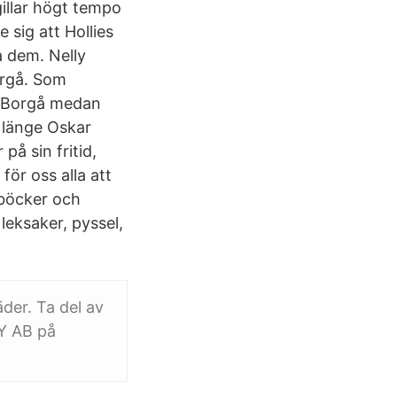
gillar högt tempo
 sig att Hollies
ja dem. Nelly
orgå. Som
 i Borgå medan
r länge Oskar
på sin fritid,
ör oss alla att
s böcker och
leksaker, pyssel,
der. Ta del av
LY AB på