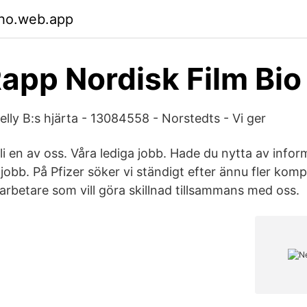
ho.web.app
Rapp Nordisk Film Bio
Nelly B:s hjärta - 13084558 - Norstedts - Vi ger
i en av oss. Våra lediga jobb. Hade du nytta av info
jobb. På Pfizer söker vi ständigt efter ännu fler kom
betare som vill göra skillnad tillsammans med oss.