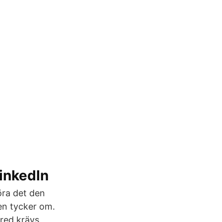
inkedIn
göra det den
en tycker om.
ared krävs