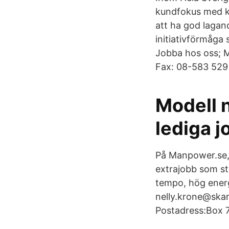
kundfokus med kän
att ha god lagan
initiativförmåga 
Jobba hos oss; M
Fax: 08-583 529 
Modell n
lediga j
På Manpower.se, 
extrajobb som st
tempo, hög energ
nelly.krone@ska
Postadress:Box 