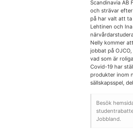
Scandinavia AB Fö
och strävar efter
på har valt att ta
Lehtinen och Ina
närvårdarstudera
Nelly kommer att
jobbat på OJCO, i
vad som är roliga
Covid-19 har stäl
produkter inom ne
sällskapsspel, d
Besök hemsida 
studentrabatte
Jobbland.