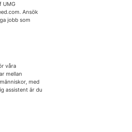
of UMG
deed.com. Ansök
iga jobb som
ör våra
ar mellan
s människor, med
g assistent är du