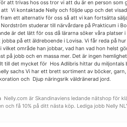
r att trivas hos oss tror vi att du är en person som 
 att Vi kontaktade Nelly och följde upp och det visade
 fram ett alternativ för oss så att vi kan fortsätta säl
 Nordström studerar till närvårdare på Prakticum i B
nde är det lätt för oss då lärarna söker våra platser
 jobba på ett äldreboende i Lovisa. Vi får reda på hu
 vilket område han jobbar, vad han vad hon helst gör 
st på jobb och en massa mer. Det är ingen hemlighet f
lt till det mycket för Hos Adlibris hittar du miljontal
lly sachs Vi har ett brett sortiment av böcker, garn, 
ekoration och Djup näringsrik väldränerad jord.
Nelly.com är Skandinaviens ledande nätshop för klä
n och få 10% på ditt nästa köp. Lediga jobb Nelly N