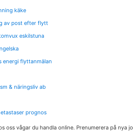
nning käke
 av post efter flytt
komvux eskilstuna
engelska
s energi flyttanmälan
sm & näringsliv ab
etastaser prognos
 Hos oss vågar du handla online. Prenumerera på nya j