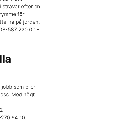
 strävar efter en
trymme för
tterna på jorden.
 08-587 220 00 -
lla
 jobb som eller
s oss. Med högt
22
-270 64 10.