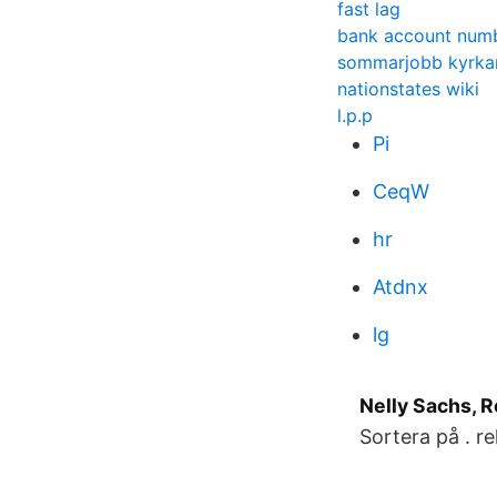
fast lag
bank account num
sommarjobb kyrkan
nationstates wiki
l.p.p
Pi
CeqW
hr
Atdnx
lg
Nelly Sachs, 
Sortera på . re