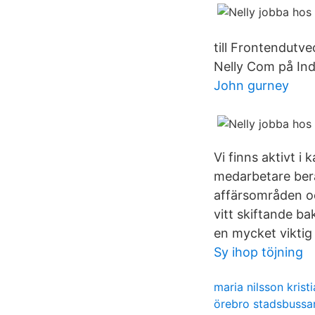
till Frontendutv
Nelly Com på In
John gurney
Vi finns aktivt 
medarbetare berä
affärsområden oc
vitt skiftande b
en mycket viktig
Sy ihop töjning
maria nilsson krist
örebro stadsbussar