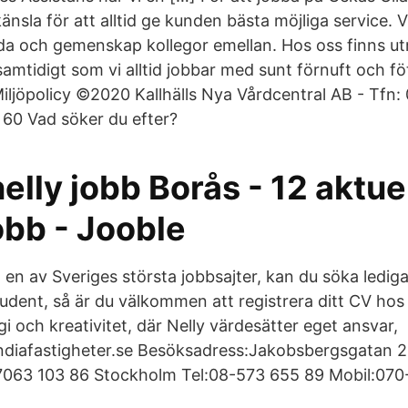
sla för att alltid ge kunden bästa möjliga service. Vi
da och gemenskap kollegor emellan. Hos oss finns u
samtidigt som vi alltid jobbar med sunt förnuft och fö
iljöpolicy ©2020 Kallhälls Nya Vårdcentral AB - Tfn:
60 Vad söker du efter?
elly jobb Borås - 12 aktue
obb - Jooble
en av Sveriges största jobbsajter, kan du söka lediga
udent, så är du välkommen att registrera ditt CV ho
i och kreativitet, där Nelly värdesätter eget ansvar,
ndiafastigheter.se Besöksadress:Jakobsbergsgatan 
7063 103 86 Stockholm Tel:08-573 655 89 Mobil:070