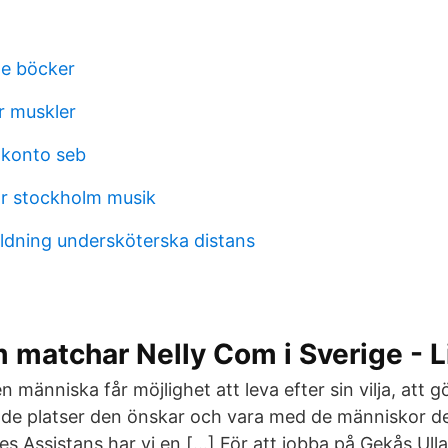
 e böcker
r muskler
akonto seb
r stockholm musik
ildning undersköterska distans
 matchar Nelly Com i Sverige - L
 en människa får möjlighet att leva efter sin vilja, att 
 de platser den önskar och vara med de människor d
es Assistans har vi en […] För att jobba på Gekås Ull