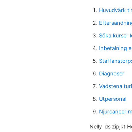
Huvudvärk ti
Eftersändning
Söka kurser 
Inbetalning 
Staffanstorp
Diagnoser
Vadstena turi
Utpersonal
Njurcancer m
Nelly lds zipjkt